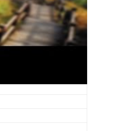
rer :
/mois