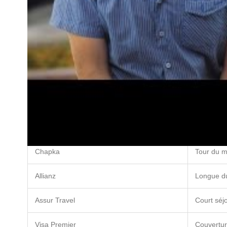
Montant des garanties
: Vérifiez les plafonds d’indem
Franchise
: Certaines polices peuvent inclure des fran
Territorialité
: Assurez-vous que la couverture est valab
Exclusions
: Examinez en détail les événements qui ne
Comparatif des assureurs
Pour vous aider dans votre recherche, voici un comparatif de
Compagnie
Type de c
Chapka
Tour du 
Allianz
Longue d
Assur Travel
Court séj
Visa Premier
Couvertur