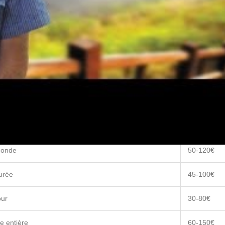
nisation pour chaque type de risque couvert.
chises élevées, ce qui peut réduire considérablement l’indemnisation.
le dans tous les pays que vous comptez visiter.
 sont pas couverts par l’assurance.
s principales compagnies d’assurance voyage que vous pourrez rencont
ouverture
Prix moyen
monde
50-120€
urée
45-100€
our
30-80€
e entière
60-150€