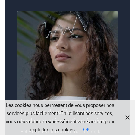
Les cookies nous permettent de vous proposer nos
Les salons de coiffure tendance :
services plus facilement. En utilisant nos services,
tendances et innovations à suivre
vous nous donnez expressément votre accord pour
exploiter ces cookies.
OK
EN BREF Évolution du marché de la