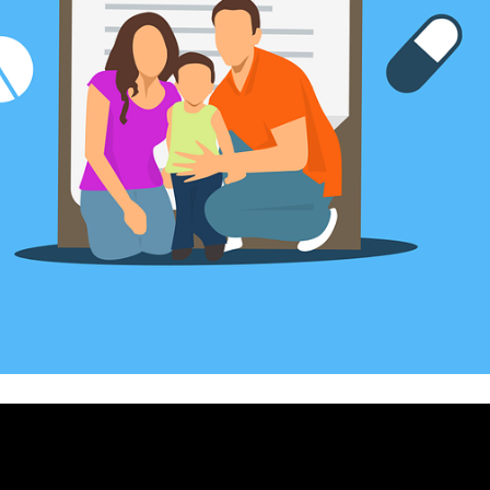
aptées aux professionnels indépendants avec des remboursements éle
ture large, tandis que la MACSF est souvent choisie par les professionne