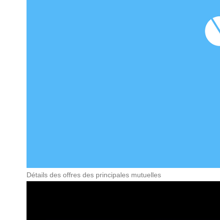
Détails des offres des principales mutuelles
La mutuelle Générale, par exemple, propose des formules ad
Mutuelle se distingue par des tarifs compétitifs et une couver